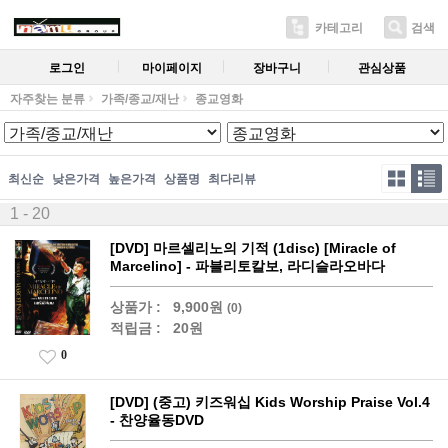
카테고리
검색
로그인
마이페이지
장바구니
관심상품
자주찾는 분류
가족/종교/재난
종교영화
최신순
낮은가격
높은가격
상품명
최다리뷰
1 - 20
[DVD] 마르셀리노의 기적 (1disc) [Miracle of
Marcelino] - 파블리토칼보, 라디슬라오바다
상품가 :
9,900원
(0)
적립금 :
20원
0
[DVD] (중고) 키즈워십 Kids Worship Praise Vol.4
- 찬양율동DVD