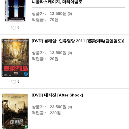
니콜라스케이지, 마리아벨로
상품가 :
13,500원
(0)
적립금 :
70원
0
[DVD] 블레임: 인류멸망 2011 [感染列島(감염열도)]
상품가 :
13,500원
(0)
적립금 :
20원
0
[DVD] 대지진 [After Shock]
상품가 :
23,500원
(0)
적립금 :
220원