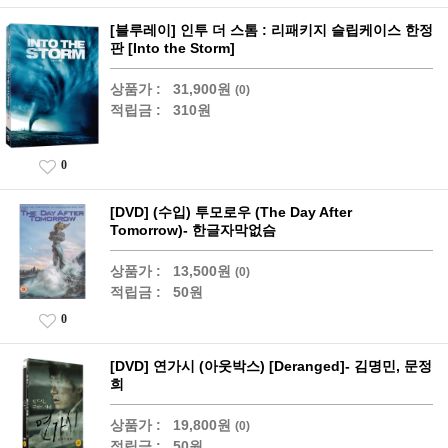
[블루레이] 인투 더 스톰 : 리패키지 슬립케이스 한정
판 [Into the Storm]
상품가 :
31,900원
(0)
적립금 :
310원
0
[DVD] (수입) 투모로우 (The Day After
Tomorrow)- 한글자막없슴
상품가 :
13,500원
(0)
적립금 :
50원
0
[DVD] 연가시 (아웃박스) [Deranged]- 김명민, 문정
희
상품가 :
19,800원
(0)
적립금 :
50원