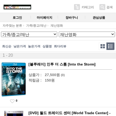
카테고리
검색
로그인
마이페이지
장바구니
관심상품
자주찾는 분류
가족/종교/재난
재난영화
최신순
낮은가격
높은가격
상품명
최다리뷰
1 - 20
[블루레이] 인투 더 스톰 [Into the Storm]
상품가 :
27,500원
(0)
적립금 :
150원
0
[DVD] 월드 트레이드 센터 [World Trade Center] -