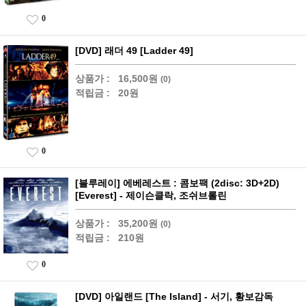
0
[DVD] 래더 49 [Ladder 49]
상품가 :
16,500원
(0)
적립금 :
20원
0
[블루레이] 에베레스트 : 콤보팩 (2disc: 3D+2D)
[Everest] - 제이슨클락, 조쉬브롤린
상품가 :
35,200원
(0)
적립금 :
210원
0
[DVD] 아일랜드 [The Island] - 서기, 황보감독