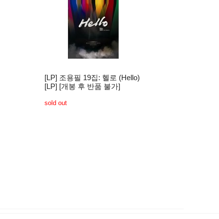
[LP] 조용필 19집: 헬로 (Hello)
[LP] [개봉 후 반품 불가]
sold out