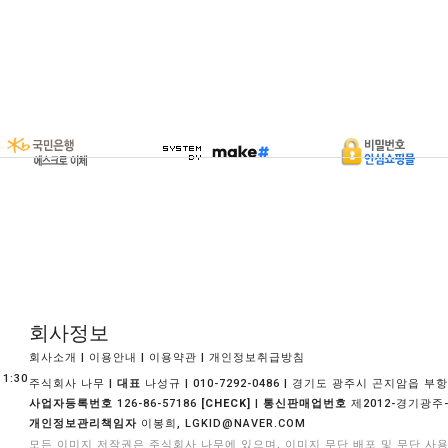
회사정보
|
|
|
회사소개
이용안내
이용약관
개인정보취급방침
1:30
주식회사 나무 |
대표
나성규 | 010-7292-0486 | 경기도 광주시 곤지암읍 부항길
사업자등록번호
126-86-57186
|
통신판매업번호
제2012-경기광주-
[CHECK]
개인정보관리책임자
이봉희,
LGKID@NAVER.COM
모든 이미지 저작권은 주식회사 나무에 있으며, 이미지 무단 배포 및 무단 사