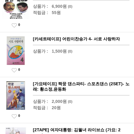
상품가 :
6,900원
(0)
적립금 :
55원
0
[카세트테이프] 어린이찬송가 4- 서로 사랑하자
상품가 :
1,500원
(0)
0
[가요테이프] 짝꿍 댄스파티- 스포츠댄스 (2SET)- 노
래: 황소정,윤동화
상품가 :
2,000원
(0)
적립금 :
20원
0
[2TAPE] 여자대통령: 김월녀 라이브쇼 (가요: 2