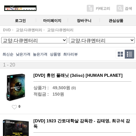
카테고리
검색
로그인
마이페이지
장바구니
관심상품
DVD
교양.다큐멘터리
교양.다큐멘터리
최신순
낮은가격
높은가격
상품명
최다리뷰
1 - 20
[DVD] 휴먼 플래닛 (3disc) [HUMAN PLANET]
상품가 :
49,500원
(0)
적립금 :
150원
0
[DVD] 1923 간토대학살 감독판 - 김태영, 최규석 감
독