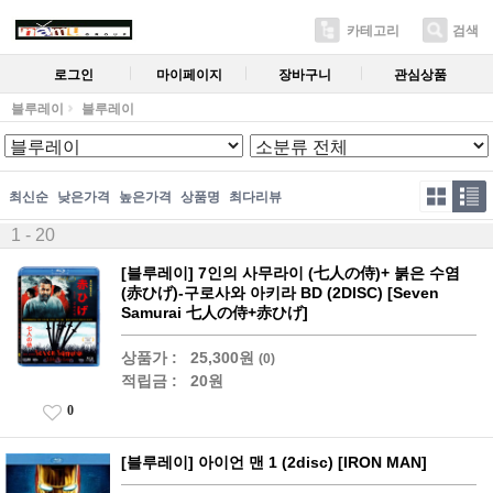
카테고리
검색
로그인
마이페이지
장바구니
관심상품
블루레이
블루레이
최신순
낮은가격
높은가격
상품명
최다리뷰
1 - 20
[블루레이] 7인의 사무라이 (七人の侍)+ 붉은 수염
(赤ひげ)-구로사와 아키라 BD (2DISC) [Seven
Samurai 七人の侍+赤ひげ]
상품가 :
25,300원
(0)
적립금 :
20원
0
[블루레이] 아이언 맨 1 (2disc) [IRON MAN]