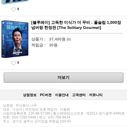
0
[블루레이] 고독한 미식가 더 무비 : 풀슬립 1,000장
넘버링 한정판 [The Solitary Gourmet]
상품가 :
37,400원
(0)
적립금 :
30원
0
더보기
상점정보
PC버젼
이용안내
고객센터
커뮤니티
상호명 : 주식회사 나무
대표 : 나성규 | 개인정보 보호 책임자 : 이봉희
사업자등록번호 :126-86-57186 | 통신판매업신고번호 : 제2012-경기광주-0495호
전화 : 010-7292-0486 | 팩스 : 031-768-9434
주소 : 경기도 광주시 곤지암읍 부항길 100-40