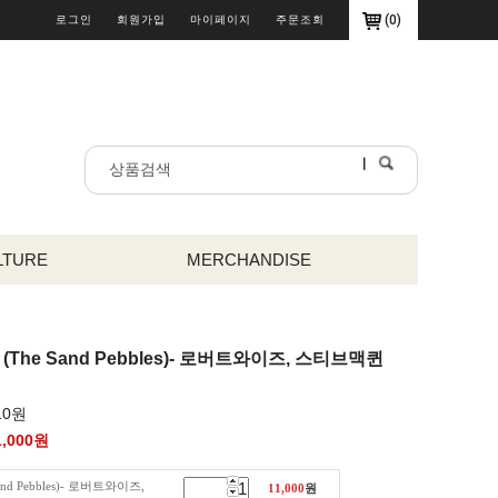
(
0
)
로그인
회원가입
마이페이지
주문조회
LTURE
MERCHANDISE
 (The Sand Pebbles)- 로버트와이즈, 스티브맥퀸
10원
1,000
원
nd Pebbles)- 로버트와이즈,
11,000
원