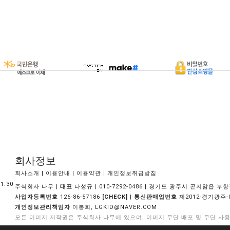
회사정보
|
|
|
회사소개
이용안내
이용약관
개인정보취급방침
1:30
주식회사 나무 |
대표
나성규 | 010-7292-0486 | 경기도 광주시 곤지암읍 부항길
사업자등록번호
126-86-57186
|
통신판매업번호
제2012-경기광주-
[CHECK]
개인정보관리책임자
이봉희,
LGKID@NAVER.COM
모든 이미지 저작권은 주식회사 나무에 있으며, 이미지 무단 배포 및 무단 사