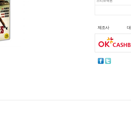
스티브맥퀸
제조사
대