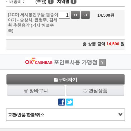
배송비 :
(조건)
!
지역별
!
[2CD] 세시봉친구들 팝송이
14,500
원
+1
-1
야기 - 송창식, 윤형주, 김세
환 추천음악 (가사,해설수
록)
총 상품 금액
14,500
원
포인트사용 가맹점
?
구매하기
장바구니
관심상품
교환/반품/환불/취소