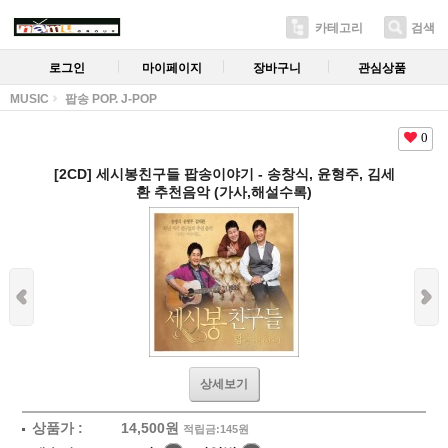
카테고리
검색
로그인
마이페이지
장바구니
관심상품
MUSIC
팝송 POP. J-POP
0
[2CD] 세시봉친구들 팝송이야기 - 송창식, 윤형주, 김세
환 추천음악 (가사,해설수록)
상세보기
상품가 :
14,500
원
적립금:145원