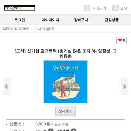
카테고리
검색
로그인
마이페이지
장바구니
관심상품
MERCHANDISE
도서.게임CD
0
[도서] 신기한 덤프트럭 (호기심 많은 조지 8)- 양장본, 그
림동화
상세보기
상품가 :
3,900
원
적립금:35원