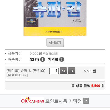
상세보기
상품가 :
5,500
원
적립금:20원
배송비 :
(조건)
!
지역별
!
[비디오] 슈퍼 캅 (맨티스)
5,500
원
+1
-1
[M.A.N.T.I.S.]
총 상품 금액
5,500
원
포인트사용 가맹점
?