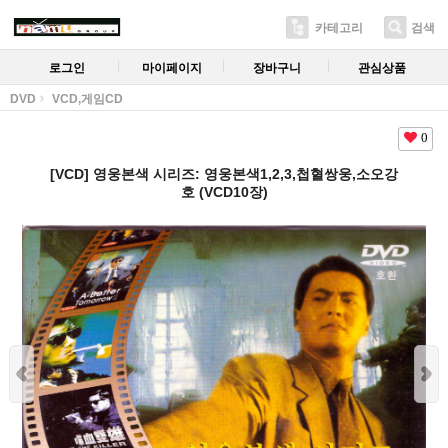
카테고리
검색
로그인
마이페이지
장바구니
관심상품
DVD
VCD,게임CD
0
[VCD] 영웅본색 시리즈: 영웅본색1,2,3,첩혈쌍웅,소오강
호 (VCD10장)