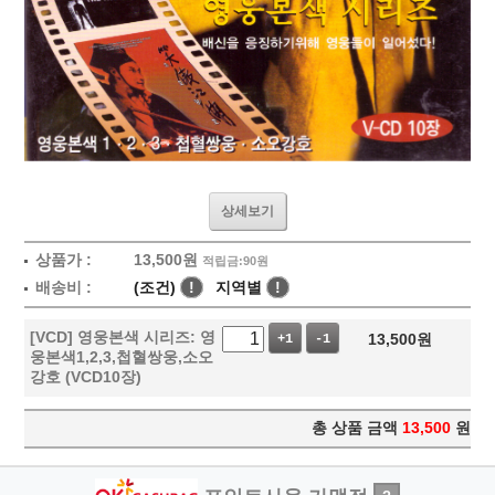
상세보기
상품가 :
13,500
원
적립금:90원
배송비 :
(조건)
!
지역별
!
[VCD] 영웅본색 시리즈: 영
13,500
원
+1
-1
웅본색1,2,3,첩혈쌍웅,소오
강호 (VCD10장)
총 상품 금액
13,500
원