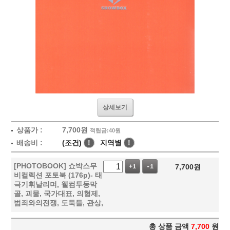
상세보기
상품가 :
7,700
원
적립금:40원
배송비 :
(조건)
!
지역별
!
[PHOTOBOOK] 쇼박스무
7,700
원
+1
-1
비컬렉션 포토북 (176p)- 태
극기휘날리며, 웰컴투동막
골, 괴물, 국가대표, 의형제,
범죄와의전쟁, 도둑들, 관상,
총 상품 금액
7,700
원