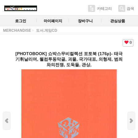
카테고리
검색
로그인
마이페이지
장바구니
관심상품
MERCHANDISE
도서.게임CD
0
[PHOTOBOOK] 쇼박스무비컬렉션 포토북 (176p)- 태극
기휘날리며, 웰컴투동막골, 괴물, 국가대표, 의형제, 범죄
와의전쟁, 도둑들, 관상,