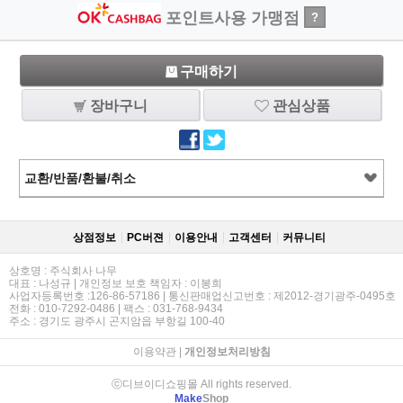
포인트사용 가맹점
?
구매하기
장바구니
관심상품
교환/반품/환불/취소
상점정보
PC버젼
이용안내
고객센터
커뮤니티
상호명 : 주식회사 나무
대표 : 나성규 | 개인정보 보호 책임자 : 이봉희
사업자등록번호 :126-86-57186 | 통신판매업신고번호 : 제2012-경기광주-0495호
전화 : 010-7292-0486 | 팩스 : 031-768-9434
주소 : 경기도 광주시 곤지암읍 부항길 100-40
이용약관
|
개인정보처리방침
ⓒ디브이디쇼핑몰 All rights reserved.
Make
Shop