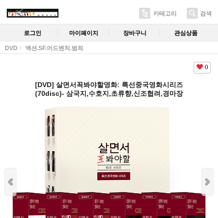
카테고리
검색
로그인
마이페이지
장바구니
관심상품
DVD
액션.SF.어드벤처.범죄
0
[DVD] 살면서꼭봐야할영화: 특선중국영화시리즈
(70disc)- 삼국지,수호지,초류향,신조협려,경마장