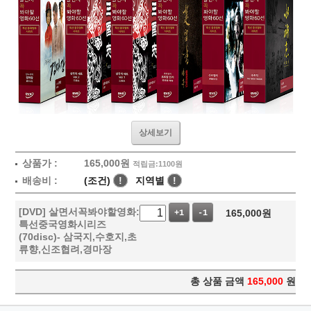
상세보기
상품가 :
165,000
원
적립금:1100원
배송비 :
(조건)
!
지역별
!
[DVD] 살면서꼭봐야할영화:
165,000
원
+1
-1
특선중국영화시리즈
(70disc)- 삼국지,수호지,초
류향,신조협려,경마장
총 상품 금액
165,000
원