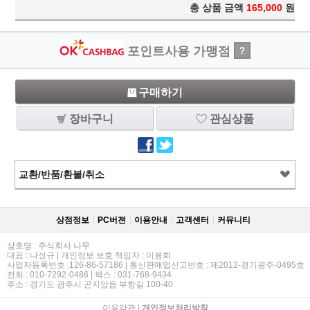
총 상품 금액
165,000
원
포인트사용 가맹점
?
구매하기
장바구니
관심상품
교환/반품/환불/취소
상점정보
PC버젼
이용안내
고객센터
커뮤니티
상호명 : 주식회사 나무
대표 : 나성규 | 개인정보 보호 책임자 : 이봉희
사업자등록번호 :126-86-57186 | 통신판매업신고번호 : 제2012-경기광주-0495호
전화 : 010-7292-0486 | 팩스 : 031-768-9434
주소 : 경기도 광주시 곤지암읍 부항길 100-40
이용약관
|
개인정보처리방침