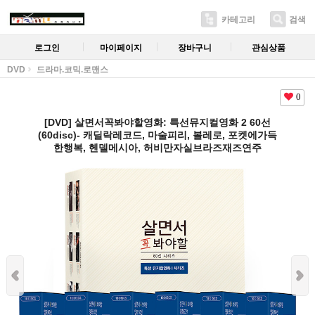
카테고리
검색
로그인
마이페이지
장바구니
관심상품
DVD
드라마.코믹.로맨스
0
[DVD] 살면서꼭봐야할영화: 특선뮤지컬영화 2 60선
(60disc)- 캐딜락레코드, 마술피리, 볼레로, 포켓에가득
한행복, 헨델메시아, 허비만자실브라즈재즈연주