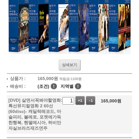
상세보기
상품가 :
165,000
원
적립금:1100원
배송비 :
(조건)
!
지역별
!
[DVD] 살면서꼭봐야할영화:
165,000
원
+1
-1
특선뮤지컬영화 2 60선
(60disc)- 캐딜락레코드, 마
술피리, 볼레로, 포켓에가득
한행복, 헨델메시아, 허비만
자실브라즈재즈연주