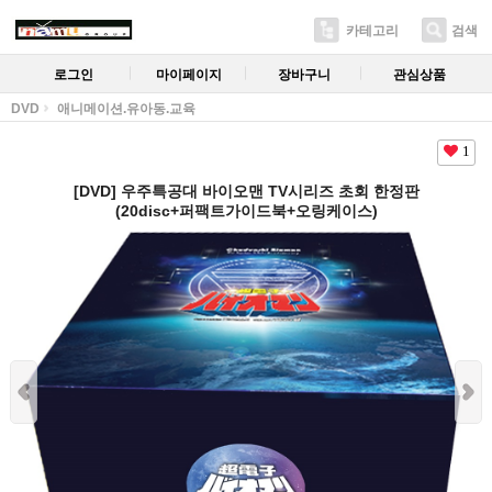
카테고리
검색
로그인
마이페이지
장바구니
관심상품
DVD
애니메이션.유아동.교육
1
[DVD] 우주특공대 바이오맨 TV시리즈 초회 한정판
(20disc+퍼팩트가이드북+오링케이스)