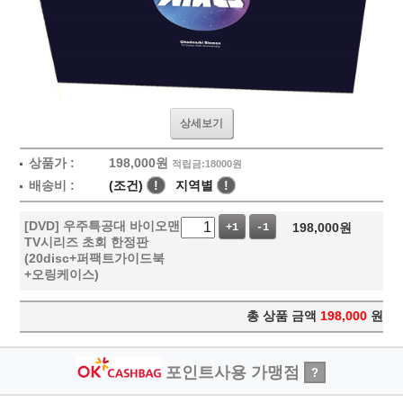
상세보기
상품가 :
198,000
원
적립금:18000원
배송비 :
(조건)
!
지역별
!
[DVD] 우주특공대 바이오맨
198,000
원
+1
-1
TV시리즈 초회 한정판
(20disc+퍼팩트가이드북
+오링케이스)
총 상품 금액
198,000
원
포인트사용 가맹점
?