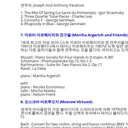
연주자: Joseph And Anthony Paratore
1. The Rite Of Spring (Le Sacre du Printemps) - Igor Stravinsky
2. Three Quarter Tone Pieces - Charles Ives
3. Concerto F - George Gershwin
4. Rhapsody in Blue - George Gershwin
7. 마르타 아르헤리치와 친구들 (Martha Argerich and Friends)
“세계 최고의 여성 피아니스트 마르타 아르헤리치와 명 연주자들과
1941년 아르헨티나에서 태어난 아르헤리치는 1967년 뉴욕 링컨
하는 다른 음악가들과 함께 연주하는 것을 즐기며, 여자라고는 도저
Mozart : Piano Sonata for Four Hands in D major, K.381
Schumann : Phantasiestuke Op.73, No.1-3
Rachmaninov : Suite for Two Pianos No.2, Op.17
Ravel : La Valse
piano : Martha Argerich
with
piano : Nicolas Economou
cello : Mischa Maisky
piano : Nelson Freire
8. 모스크바 비르투오지 (Moscow Virtuosi)
세계적 바이올린의 거장 블라디미르 스피바코브에 의해 1979년에 
콘서트홀에서 공연을 했다. 우랄 산맥의 유파에서 태어난 블라드
다.
Bach : Concert for two violins, string and basso continuo BMV 1
Bach : Concert for violin string and basso continuo BMV 1041 i