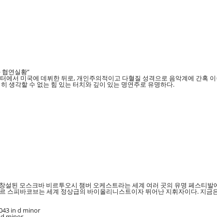
 협연실황”
 센터에서 미국에 데뷔한 뒤로, 개인주의적이고 다혈질 성격으로 음악계에 간혹 이
히 생각할 수 없는 힘 있는 터치와 깊이 있는 명연주로 유명하다.
창설된 모스크바 비르투오시 챔버 오케스트라는 세계 여러 곳의 유명 페스티발에 
미르 스피바코브는 세계 정상급의 바이올리니스트이자 뛰어난 지휘자이다. 지금
043 in d minor
n d minor