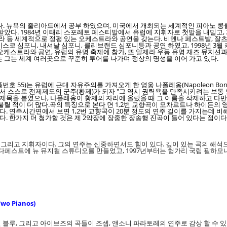
 뉴욕의 줄리아드에서 공부 하였으며, 미국에서 개최되는 세계적인 피아노 콩쿨인
 받았다. 1984년 이태리 스포레토 페스티발에서 유럽에 지휘자로 첫발을 내밀
스트라 등 세계적으로 정평 있는 오케스트라와 공연을 갖는다. 비엔나 페스트발, 잘
코 심포니, 내셔날 심포니, 클리브랜드 심포니등과 공연 하였고, 1998년 3월 
 오케스트라와 공연, 유럽의 유명 축제에 참가, 또 알제라 우등 유명 재즈 뮤지션과 
는 그는 세계 여러곳으로 꾸준히 투어를 나가며 정상의 명성을 이어 가고 있다.
장조 작품번호 55)는 유럽에 근대 자유주의를 가져오게 한 영웅 나폴레옹(Napoleon Bo
에서 스스로 전제제도의 군주(황제)가 되자 "그 역시 권력욕을 만족시키려는 보통
 제목을 붙였으나, 나폴레옹이 황제의 자리에 올랐을 때 그 이름을 삭제하고 다만 
불릴 적이 더 많다.곡의 특징으로 본다 면 1,2번 교향곡이 모차르트나 하이든의
 연주시간면에서 보면 1,2번 교향곡이 20분 정도의 연주 길이를 가지는데 비해
 한가지 더 첨가할 것은 제 2악장에 장중한 장송행 진곡이 들어 있다는 점이다. 
그리고 지휘자이다. 그의 연주는 신중하면서도 힘이 있다. 깊이 있는 곡의 해석으로
페스트에 뉴 뮤지컬 스튜디오를 만들었고, 1997년부터는 헝가리 국립 필하모
wo Pianos)
블루, 그리고 아이브즈의 곡들이 조셉, 앤소니 파라토레의 연주로 감상 할 수 있