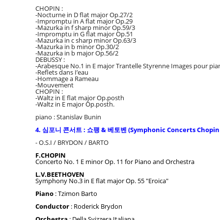
CHOPIN :
-Nocturne in D flat major Op.27/2
-Impromptu in A flat major Op.29
-Mazurka in f sharp minor Op.59/3
-Impromptu in G flat major Op.51
-Mazurka in c sharp minor Op.63/3
-Mazurka in b minor Op.30/2
-Mazurka in b major Op.56/2
DEBUSSY :
-Arabesque No.1 in E major Trantelle Styrenne Images pour pian
-Reflets dans I’eau
-Hommage a Rameau
-Mouvement
CHOPIN :
-Waltz in E flat major Op.posth
-Waltz in E major Op.posth.
piano : Stanislav Bunin
4. 심포니 콘서트 : 쇼팽 & 베토벤 (
Symphonic Concerts Chopin
- O.S.I / BRYDON / BARTO
F.CHOPIN
Concerto No. 1 E minor Op. 11 for Piano and Orchestra
L.V.BEETHOVEN
Symphony No.3 in E flat major Op. 55 "Eroica"
Piano
: Tzimon Barto
Conductor
: Roderick Brydon
Orchestra
: Della Svizzera Italiana