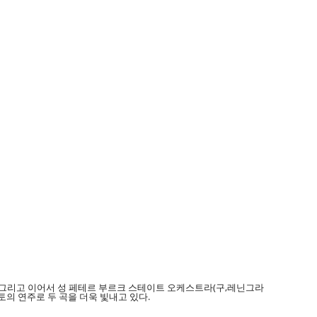
주한다. 그리고 이어서 성 페테르 부르크 스테이트 오케스트라(구,레닌그라
토의 연주로 두 곡을 더욱 빛내고 있다.