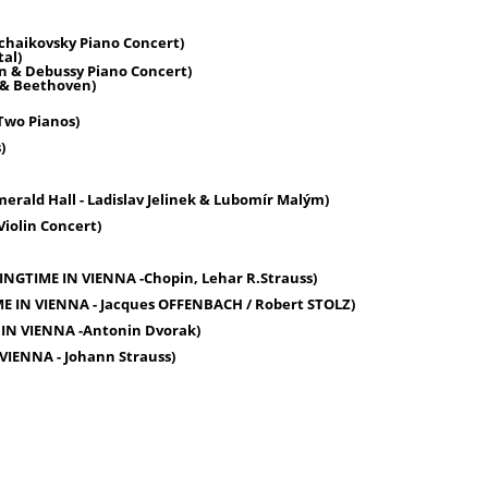
kovsky Piano Concert)
al)
& Debussy Piano Concert)
& Beethoven)
wo Pianos)
)
d Hall - Ladislav Jelinek & Lubomír Malým)
lin Concert)
ME IN VIENNA -Chopin, Lehar R.Strauss)
 VIENNA - Jacques OFFENBACH / Robert STOLZ)
 VIENNA -Antonin Dvorak)
NNA - Johann Strauss)