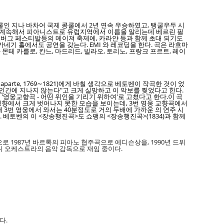
 지나 바차어 국제 콩쿨에서 2년 연속 우승하였고, 탱굴우두 시
고, 계속해서 피아니스트로 유럽지역에서 이름을 알리는데 베르린 필
츠버그 페스티발등의 메이져 축제에, 카라얀 등과 함께 초대 되기도
카네기 홀에서도 공연을 갖는다. EMI 와 레코딩을 한다. 곡은 라흐마
몬테 카를로, 칸느, 마드리드, 빌라오, 토리노, 프랑크 프르트, 레이
naparte, 1769∼1821)에게 바칠 생각으로 베토벤이 작곡한 것이 었
 인간에 지나지 않는다"고 크게 실망하고 이 악보를 찢었다고 한다.
'영웅교향곡 - 어떤 위인을 기리기 위하여'로 고쳤다고 한다.이 곡
 영향에서 크게 벗어나지 못한 모습을 보이는데, 3번 영웅 교향곡에서
 3번 영웅에서 와서는 40분정도로 거의 두배에 가까운 의 연주 시
베토벤의 이 <장송행진곡>도 쇼팽의 <장송행진곡>(1834)과 함께
 1987년 바르톡의 피아노 협주곡으로 에디슨상을, 1990년 드뷔
니 오케스트라의 음악 감독으로 재임 중이다.
다.