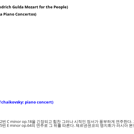
ich Gulda Mozart for the People)
Piano Concertos)
kovsky: piano concert)
협주곡 2번 C minor op.18을 긴장되고 힘찬 그러나 시적인 정서가 풍부하게 연
E minor op.64의 연주로 그 뒤를 따른다. 체르넨센코의 명지휘가 러시아 본