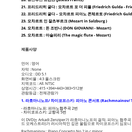
21. 프리드리히 굴다 : 모차르트 포 더 피플 (Friedrich Gulda - Friedr
22. 프리드리히 굴다 – 모차르트 피아노 콘체르토 (Friedrich Gulda 
23. 모차르트 인 잘츠부르크 (Mozart in Salzburg )
24. 모차르트 : 돈 조반니 (DON GIOVANNI - Mozart)
25. 모차르트 : 마술피리 (The magic flute - Mozart)
제품사양
언어 : 영어
자막 : None
오디오 : DD 5.1
화면비율 : 4:3 풀스크린
지역코드 : All. NTSC
상영시간 : 415 +394+443+383+512분
관람등급 : 전체관람가
1. 라흐마니노프/ 차이코프스키: 피아노 콘서트 (Rachmnainov/ Tchai
- 라흐마니노프: 피아노협주곡 2번
- 차이코프스키: 교향곡 5번
이 DVD는 Arkadi Zenziper가 라흐마니노프의 걸작, 피아노 
드 오케스트라)가 러시아적인 깊은 울림으로 차이코프스키 심포니 5번 
Rachmaninov : Piano Concerto No.2 in c minor