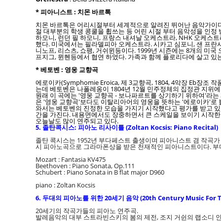
* 피아니스트 : 치몬 바르톡
치몬 바르톡은 어리시절부터 세계적으로 알려진 뛰어난 음악가이다.
절 대부분의 학생 콩쿨을 휩쓰는 등 어린 시절 부터 음악성을 인정
하모니, 런던 필 하모니, 프랑스 내셔날 오케스트라, NHK 오케
했다. 미국에서는 필라델피아 오케스트라. 시카고 심포니, 샌 프란시스
니노프, 리스츠, 쇼팽, 거쉬윈등이다. 1999년 시즌에는 8개의 미국
프지그, 뮌헨등에서 협연 하였다. 가족과 함께 플로리다에 살고 있
* 베토벤 : 영웅 교향곡
에로이카(Symphomie Eroica, 제 3교향곡, 1804, 4악장 Eb
는데 베토벤은 나폴레옹이 1804년 12월 민주정체의 집정관 지위
원래 이 곡에는 '영웅 교향곡 - 보나파르트를 상기하기 위하여'라는
은 '영웅 교향곡'보다도 이탈리아어의 영웅을 뜻하는 '에로이카'로 
와서는 베토벤의 진정한 모습을 가지기 시작했다고 평가를 받고 있다.
간을 가진다. 내용면에서도 장중하면서 큰 스케일을 보이기 시작한다.
오늘날도 많이 연주되고 있다.
5. 졸탄콕시스: 피아노 리사이틀 (Zoltan Kocsis: Piano Recital)
졸탄 콕시스는 1952년 부다페스트 출생이며 피아니스트 겸 작곡가 
시 피아노곡으로 그라마폰상을 받은 천재적인 피아니스트이다. 부다
Mozart : Fantasia KV475
Beethoven : Piano Sonata, Op.111
Schubert : Piano Sonata in B flat major D960
piano : Zoltan Kocsis
6. 두대의 피아노를 위한 20세기 음악 (20th Century Music For T
20세기의 작곡가들의 피아노 연주곡.
발레음악의 대부 스트라빈스키의 봄의 제전, 조지 거쉰의 랩소디 인 