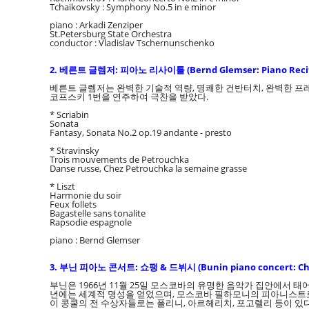
Tchaikovsky : Symphony No.5 in e minor
piano : Arkadi Zenziper
St.Petersburg State Orchestra
conductor : Vladislav Tschernunschenko
2. 베른트 글렘저: 피아노 리사이틀 (Bernd Glemser: Piano Recit
베른트 글렘저는 완벽한 기술적 역량, 명쾌한 건반터치, 완벽한 프레
코프스키 1번을 연주하여 극찬을 받았다.
* Scriabin
Sonata
Fantasy, Sonata No.2 op.19 andante - presto
* Stravinsky
Trois mouvements de Petrouchka
Danse russe, Chez Petrouchka la semaine grasse
* Liszt
Harmonie du soir
Feux follets
Bagastelle sans tonalite
Rapsodie espagnole
piano : Bernd Glemser
3. 부닌 피아노 콘서트: 쇼팽 & 드뷔시 (Bunin piano concert: Cho
부닌은 1966년 11월 25일 모스코바의 유명한 음악가 집안에서 태
년에는 세계적 명성을 얻었으며, 모스코바 필하모니의 피아니스트로
이 콩쿨의 전 수상자들로는 폴리니, 아르헤리치, 포고렐리 등이 있다