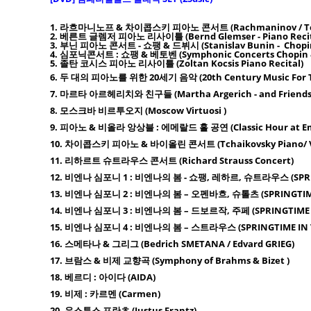
1. 라흐마니노프 & 차이콥스키 피아노 콘서트 (Rachmaninov / Tchai
2. 베른트 글렘저 피아노 리사이틀 (Bernd Glemser - Piano Recit
3. 부닌 피아노 콘서트 - 쇼팽 & 드뷔시 (Stanislav Bunin - Chopin 
4. 심포닉콘서트 : 쇼팽 & 베토벤 (Symphonic Concerts Chopin 
5. 졸탄 코시스 피아노 리사이틀 (Zoltan Kocsis Piano Recital)
6. 두 대의 피아노를 위한 20세기 음악 (20th Century Music For T
7. 마르타 아르헤리치와 친구들 (Martha Argerich - and Friends
8. 모스크바 비르투오지 (Moscow Virtuosi )
9. 피아노 & 비올라 앙상블 : 에메랄드 홀 공연 (Classic Hour at Emeral
10. 차이콥스키 피아노 & 바이올린 콘서트 (Tchaikovsky Piano/ Vio
11. 리하르트 슈트라우스 콘서트 (Richard Strauss Concert)
12. 비엔나 심포니 1 : 비엔나의 봄 - 쇼팽, 레하르, 슈트라우스 (SPRINGTI
13. 비엔나 심포니 2 : 비엔나의 봄 – 오펜바흐, 슈톨츠 (SPRINGTIME IN
14. 비엔나 심포니 3 : 비엔나의 봄 – 드보르작, 주페 (SPRINGTIME IN
15. 비엔나 심포니 4 : 비엔나의 봄 – 스트라우스 (SPRINGTIME IN VIE
16. 스메타나 & 그리그 (Bedrich SMETANA / Edvard GRIEG)
17. 브람스 & 비제 교향곡 (Symphony of Brahms & Bizet )
18. 베르디 : 아이다 (AIDA)
19. 비제 : 카르멘 (Carmen)
20. 유스투스 프란츠 (Justus Frantz)