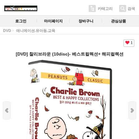
카테고리
검색
로그인
마이페이지
장바구니
관심상품
DVD
애니메이션.유아동.교육
1
[DVD] 찰리브라운 (10disc)- 베스트컬렉션+ 해피컬렉션