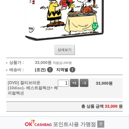
상세보기
상품가 :
33,000
원
적립금:200원
배송비 :
(조건)
!
지역별
!
[DVD] 찰리브라운
33,000
원
+1
-1
(10disc)- 베스트컬렉션+ 해
피컬렉션
총 상품 금액
33,000
원
포인트사용 가맹점
?