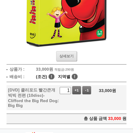
상세보기
상품가 :
33,000
원
적립금:290원
배송비 :
(조건)
!
지역별
!
[DVD] 클리포드 빨간큰개
33,000
원
+1
-1
빅빅 전편 (10disc)-
Clifford the Big Red Dog:
Big Big
총 상품 금액
33,000
원