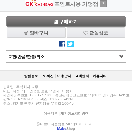
포인트사용 가맹점
?
구매하기
장바구니
관심상품
교환/반품/환불/취소
상점정보
PC버젼
이용안내
고객센터
커뮤니티
상호명 : 주식회사 나무
대표 : 나성규 | 개인정보 보호 책임자 : 이봉희
사업자등록번호 :126-86-57186 | 통신판매업신고번호 : 제2012-경기광주-0495호
전화 : 010-7292-0486 | 팩스 : 031-768-9434
주소 : 경기도 광주시 곤지암읍 부항길 100-40
이용약관
|
개인정보처리방침
ⓒ디브이디쇼핑몰 All rights reserved.
Make
Shop