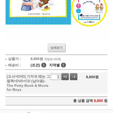
상세보기
상품가 :
8,800
원
적립금:165원
배송비 :
(조건)
!
지역별
!
[도서+DVD] 기저귀 떼는 그
8,800
원
+1
-1
림책+DVD+CD (남아용)-
The Potty Book & Movie
for Boys
총 상품 금액
8,800
원