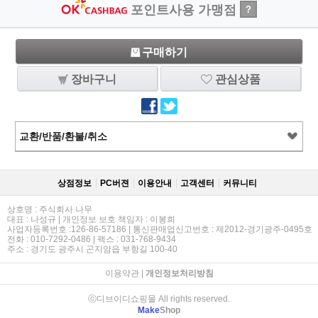
포인트사용 가맹점
?
구매하기
장바구니
관심상품
교환/반품/환불/취소
상점정보
PC버젼
이용안내
고객센터
커뮤니티
상호명 : 주식회사 나무
대표 : 나성규 | 개인정보 보호 책임자 : 이봉희
사업자등록번호 :126-86-57186 | 통신판매업신고번호 : 제2012-경기광주-0495호
전화 : 010-7292-0486 | 팩스 : 031-768-9434
주소 : 경기도 광주시 곤지암읍 부항길 100-40
이용약관
|
개인정보처리방침
ⓒ디브이디쇼핑몰 All rights reserved.
Make
Shop