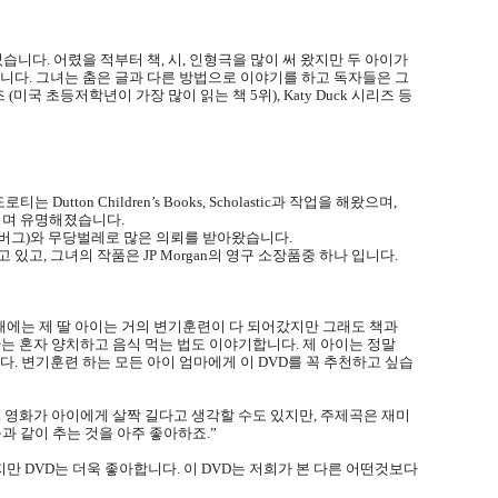
였습니다
.
어렸을 적부터 책
,
시
,
인형극을 많이 써 왔지만 두 아이가
합니다
.
그녀는 춤은 글과 다른 방법으로 이야기를 하고 독자들은 그
즈
(
미국 초등저학년이 가장 많이 읽는 책
5
위
), Katy Duck
시리즈 등
도로티는
Dutton Children’s Books, Scholastic
과 작업을 해왔으며
,
리며 유명해졌습니다
.
버그
)
와 무당벌레로 많은 의뢰를 받아왔습니다
.
고 있고
,
그녀의 작품은
JP Morgan
의 영구 소장품중 하나 입니다
.
때에는 제 딸 아이는 거의 변기훈련이 다 되어갔지만 그래도 책과
는 혼자 양치하고 음식 먹는 법도 이야기합니다
.
제 아이는 정말
니다
.
변기훈련 하는 모든 아이 엄마에게 이
DVD
를 꼭 추천하고 싶습
.
영화가 아이에게 살짝 길다고 생각할 수도 있지만
,
주제곡은 재미
들과 같이 추는 것을 아주 좋아하죠
.”
했지만
DVD
는 더욱 좋아합니다
.
이
DVD
는 저희가 본 다른 어떤것보다