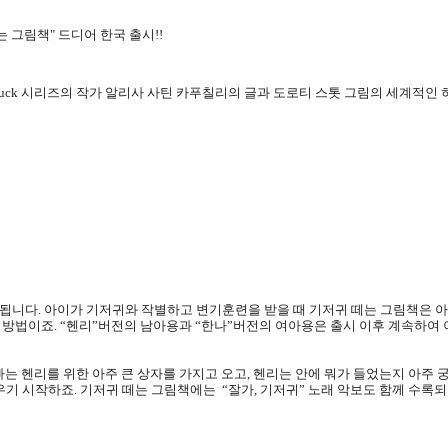
 그림책" 드디어 한국 출시!!
Duck
시리즈의 작가 알리사 사틴 카푸칠리의 글과 도로티 스톳 그림의 세계적인 히트작 “The P
됩니다.
아이가 기저귀와 작별하고 변기훈련을 받을 때 기저귀 떼는 그림책은 
한 방법이죠
. “
헨리
”
버전의 남아용과
“
한나
”
버전의 여아용은 출시 이후 계속하여
빠는 헨리를 위한 아주 큰 상자를 가지고 오고
,
헨리는 안에 뭐가 들었는지 아주 
우기 시작하죠
. 기저귀 떼는 그림책에는
“
잘가
,
기저귀
”
노래 악보도 함께 수록