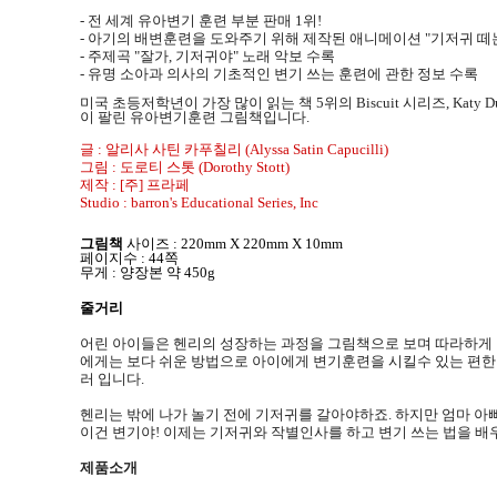
- 전 세계 유아변기 훈련 부분 판매 1위!
- 아기의 배변훈련을 도와주기 위해 제작된 애니메이션 "기저귀 떼는
- 주제곡 "잘가, 기저귀야" 노래 악보 수록
- 유명 소아과 의사의 기초적인 변기 쓰는 훈련에 관한 정보 수록
미국 초등저학년이 가장 많이 읽는 책
5
위의 Biscuit 시리즈
, Katy 
이 팔린 유아변기훈련 그림책입니다.
글 : 알리사 사틴 카푸칠리 (Alyssa Satin Capucilli)
그림 : 도로티 스톳 (Dorothy Stott)
제작 : [주] 프라페
Studio : barron's Educational Series, Inc
그림책
사이즈 : 220mm X 220mm X 10mm
페이지수 : 44쪽
무게 : 양장본 약 450g
줄거리
어린 아이들은 헨리의 성장하는 과정을 그림책으로 보며 따라하게 
에게는 보다 쉬운 방법으로 아이에게 변기훈련을 시킬수 있는 편
러 입니다.
헨리는 밖에 나가 놀기 전에 기저귀를 갈아야하죠
.
하지만 엄마 아
이건 변기야
!
이제는 기저귀와 작별인사를 하고 변기 쓰는 법을 배
제품소개