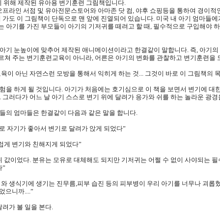
 위해 제작된 유아용 변기훈련 그림책입니다.
오프라인 서점 및 유아전문스토어와 아마존 닷 컴, 야후 쇼핑등을 통하여 경이적
 가도 이 그림책이 단독으로 맨 앞에 진열되어 있습니다. 미국 내 아기 엄마들
아기를 가진 부모들이 아기의 기저귀를 떼려고 할 때, 필수적으로 구입해야 하는
아기 눈높이에 맞추어 제작된 애니메이션이라고 한결같이 말합니다. 즉, 아기의 
쳐 주는 변기훈련교육이 아니라, 어른은 아기의 변화를 관찰하고 변기훈련을 도와
이 아닌 자연스런 모방을 통해서 익히게 하는 것... 그것이 바로 이 그림책의 
을 하게 될 것입니다. 아기가 처음에는 호기심으로 이 책을 보면서 변기에 대한
 그러다가 어느 날 아기 스스로 변기 위에 달려가 응가와 쉬를 하는 놀라운 광경
들의 엄마들은 한결같이 다음과 같은 말을 합니다.
스로 자기가 좋아서 변기로 달려가 앉게 되었다”
럽게 변기와 친해지게 되었다”
 값이었다. 분유는 모유로 대체해도 되지만 기저귀는 어쩔 수 없이 사야되는 필
다”
와 생식기에 생기는 진무름,피부 습진 등의 피부병이 우리 아기를 너무나 괴롭혔
으니까....”
려가 볼 일을 본다.