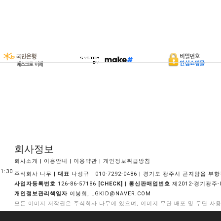
회사정보
|
|
|
회사소개
이용안내
이용약관
개인정보취급방침
1:30
주식회사 나무 |
대표
나성규 | 010-7292-0486 | 경기도 광주시 곤지암읍 부항길
사업자등록번호
126-86-57186
|
통신판매업번호
제2012-경기광주-
[CHECK]
개인정보관리책임자
이봉희,
LGKID@NAVER.COM
모든 이미지 저작권은 주식회사 나무에 있으며, 이미지 무단 배포 및 무단 사