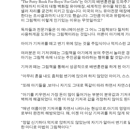
"The Potty Book For Boys/ For Girls"
는 아기의 배변훈련을 도와주기
현재까지 미국의 대형 백화점 유아매장, 세계적인 유아몰 체인점, 
셀러 자리를 굳건히 지키고 있습니다. 미국의 어느 유아전문 매장에
한다는 조사결과까지 나오기도 했습니다. 그만큼 미국과 유럽에서는 
이 그림책이 이렇게 인기있는 이유는 무엇일까요?
독자들과 전문가들은 이 애니메이션은 그 어느 그림책보다 철저히 
사용하게끔 도와주는 그림책이라는 것입니다. 어른이 아기에게 가르
아이가 기저귀를 떼고 변기 위에 앉는 것을 주입식이나 억지스런 교육
여러분은 이 기저귀떼는 그림책을 아기에게 보여 주면서 놀라운 경험
아기는 그림책 속에 나오는 주인공을 따라하는 행위를 할 것입니다.
기저귀 떼는 그림책을 통해서 성공적으로 배변훈련을 하게 된 아기
“아무리 혼을 내도 좀처럼 변기에 앉으려 하지 않았던 아이가, 스
“또래 아기들을 ,보더니 자기도 그대로 똑같이 따라 하면서 자연스
“아기를 키우면서 가장 돈이 많이 들어가는 부분이 분유값과 기저귀
벽하게 해결되었다. 이젠 더 이상 기저귀 값을 걱정하지 않아도 된
“매년 여름이면 기저귀를 차면서 나타나는 현상으로,아기의 엉덩이
로부터 완전히 해방되었다. 왜, 이젠 더 이상 기저귀를 차지 않게 되었
“정말 신기하다.억지로 앉히지도 않았는데 자기가 알아서 변기로 달
한 마디로 마법의 그림책이다.“