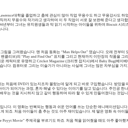
Lawrence
대학을 졸업하고 춤에 관심이 많아 직업 무용수도 하고 무용강사도 하
직까지 무용수와 작가라고 생각하며 이 두 직업이 서로 잘 보완해 준다고 생각
94
년부터 그녀는 유치원생들과 막 읽기 시작하는 아이들을 위하여
Biscuit
시리
습니다
.
 그림을 그려왔습니다
.
맨 처음 동화는
“Max Helps Out”
였습니다
.
오래 전부터 
 밴클리브
)
의
“Play and Find Out”
표지를 그리고 현재까지 이만장의 작품을 그
러운 캐릭터로 유명하고
Cricket Magazine (
크리켓 잡지사
)
에서
Baby Bug(
베이베
않습니다
.
컴퓨터로 그리는 미술가가 아니라는 사실에 그녀는 많은 자부심을 가지
저는 처음에
DVD
가 있는지조차 몰랐는데 알게 되고 바로 구입했습니다
.
받았을 
 아이가 되어가는 과정
,
혼자 해낼 수 있다는 이야기를 담고 있습니다
.
주인공 한나
 배우는 것을 지시하지 않고 같이 행동하며 따라 할 수 있게 만들어졌다는 것입
것입니다
.
이 영화는 반복되는 행동과 쉬운 언어를 쓰는 단순한 애니메이션입니다
르게 되죠
.
처음 아이들이 춤 추는 것도 아주 재미있습니다
.
제 딸은 영화 속 아이
e Poyyt Movie”
주제곡을 부르기도 하죠
.
처음 책을 읽어줬을 때도 아주 좋아