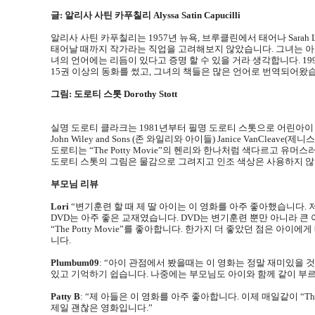
글
:
알리사 사틴 카푸칠리
Alyssa Satin Capucilli
알리사 사틴 카푸칠리는
1957
년 뉴욕
,
브루클린에서 태어나
Sarah 
태어날 때까지 작가라는 직업을 고려해보지 않았습니다
.
그녀는 아
녀의 언어에는 리듬이 있다고 증명 할 수 있을 거라 생각합니다
. 19
15
권 이상의 동화를 썼고
,
그녀의 책들은 많은 언어로 번역되어왔
그림
:
도로티 스톳
Dorothy Stott
실명 도로티 클라크는
1981
년부터 필명 도로티 스톳으로 어린아이
John Wiley and Sons (
존 와일리와 아이들
) Janice VanCleave(
제니스
도로티는
“The Potty Movie”
의 헨리와 한나처럼 색다르고 유머스
도로티 스톳의 그림은 물감으로 그려지고 인조 색상은 사용하지 
부모님 리뷰
Lori
“
변기훈련 할 때 제 딸 아이는 이 영화를 아주 좋아했습니다
.
DVD
는 아주 좋은 교재였습니다
. DVD
는 변기훈련 뿐만 아니라 큰
“The Potty Movie”
를 좋아합니다
.
한가지 더 좋았던 점은 아이에게
니다
.
Plumbum09
: “
아이 관점에서 봤을때는 이 영화는 정말 재미있을 
있고 기억하기 쉽습니다
.
나중에는 부모님도 아이와 함께 같이 부
Patty B
: “
제 아들은 이 영화를 아주 좋아합니다
.
이제 매일같이
“Th
제일 괜찮은 영화입니다
.”