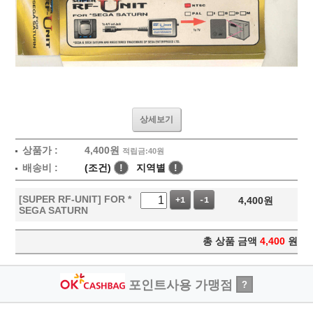
상세보기
상품가 :
4,400
원
적립금:40원
배송비 :
(조건)
!
지역별
!
[SUPER RF-UNIT] FOR *
4,400
원
+1
-1
SEGA SATURN
총 상품 금액
4,400
원
포인트사용 가맹점
?