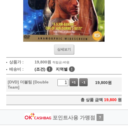
상세보기
상품가 :
19,800
원
적립금:40원
배송비 :
(조건)
!
지역별
!
[DVD] 더블팀 [Double
19,800
원
+1
-1
Team]
총 상품 금액
19,800
원
포인트사용 가맹점
?