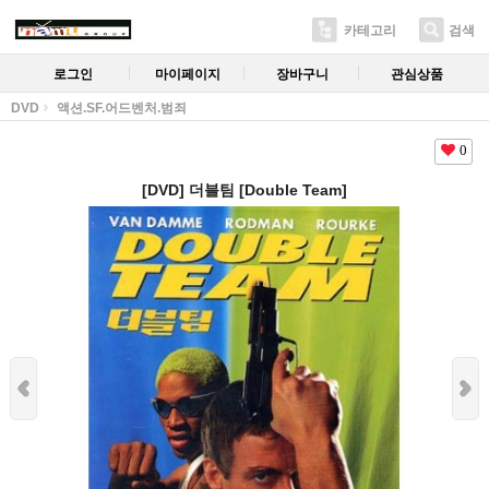
카테고리
검색
로그인
마이페이지
장바구니
관심상품
DVD
액션.SF.어드벤처.범죄
0
[DVD] 더블팀 [Double Team]