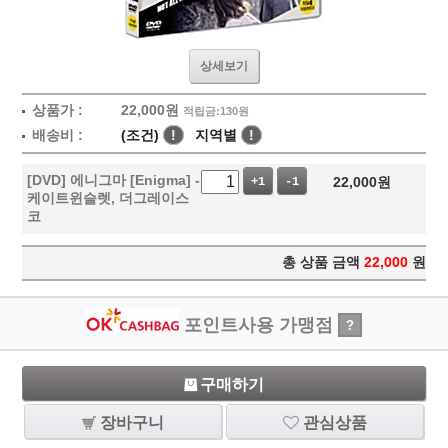
상세보기
상품가 :
22,000
원
적립금:130원
배송비 :
(조건)
!
지역별
!
[DVD] 에니그마 [Enigma] -
22,000
원
+1
-1
케이트윈슬렛, 더그레이스
코
총 상품 금액
22,000
원
포인트사용 가맹점
?
구매하기
장바구니
관심상품