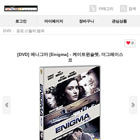
카테고리
검색
로그인
마이페이지
장바구니
관심상품
DVD
공포.스릴러.범죄
0
[DVD] 에니그마 [Enigma] - 케이트윈슬렛, 더그레이스
코