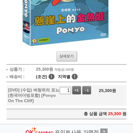
상세보기
상품가 :
25,300
원
적립금:160원
배송비 :
(조건)
!
지역별
!
[DVD] (수입) 벼랑위의 포뇨
25,300
원
+1
-1
(한국어더빙포함) [Ponyo
On The Cliff]
총 상품 금액
25,300
원
포인트사용 가맹점
?