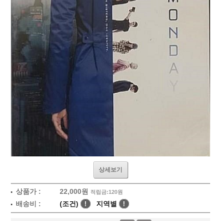
상세보기
상품가 :
22,000
원
적립금:120원
배송비 :
(조건)
!
지역별
!