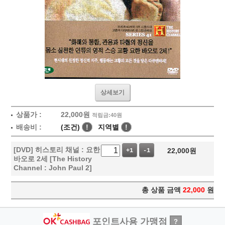
상세보기
상품가 :
22,000
원
적립금:40원
배송비 :
(조건)
!
지역별
!
[DVD] 히스토리 채널 : 요한
22,000
원
+1
-1
바오로 2세 [The History
Channel : John Paul 2]
총 상품 금액
22,000
원
포인트사용 가맹점
?