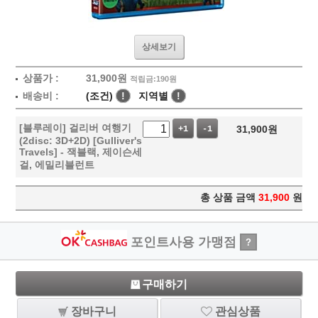
상세보기
상품가 :
31,900
원
적립금:190원
배송비 :
(조건)
!
지역별
!
[블루레이] 걸리버 여행기
31,900
원
+1
-1
(2disc: 3D+2D) [Gulliver's
Travels] - 잭블랙, 제이슨세
걸, 에밀리블런트
총 상품 금액
31,900
원
포인트사용 가맹점
?
구매하기
장바구니
관심상품