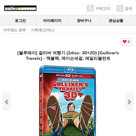
카테고리
검색
로그인
마이페이지
장바구니
관심상품
자주찾는 분류
가족/종교/재난
0
[블루레이] 걸리버 여행기 (2disc: 3D+2D) [Gulliver's
Travels] - 잭블랙, 제이슨세걸, 에밀리블런트