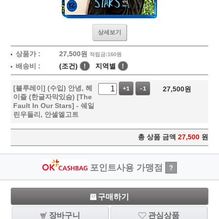
상세보기
상품가 :
27,500
원
적립금:160원
배송비 :
(조건)
!
지역별
!
[블루레이] (수입) 안녕, 헤
27,500
원
+1
-1
이즐 (한글자막있슴) [The
Fault In Our Stars] - 쉐일
린우들리, 안셀엘고트
총 상품 금액
27,500
원
포인트사용 가맹점
?
구매하기
장바구니
관심상품