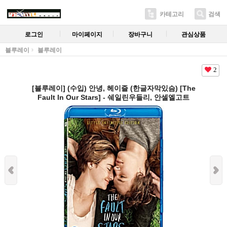
카테고리
검색
로그인
마이페이지
장바구니
관심상품
블루레이
블루레이
2
[블루레이] (수입) 안녕, 헤이즐 (한글자막있슴) [The
Fault In Our Stars] - 쉐일린우들리, 안셀엘고트