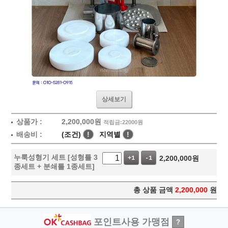
상세보기
상품가 :
2,200,000
원
적립금:22000원
배송비 :
(조건)
!
지역별
!
누룩성형기 세트 [성형틀 3
2,200,000
원
+1
-1
종세트 + 분쇄틀 1종세트]
총 상품 금액
2,200,000
원
포인트사용 가맹점
?