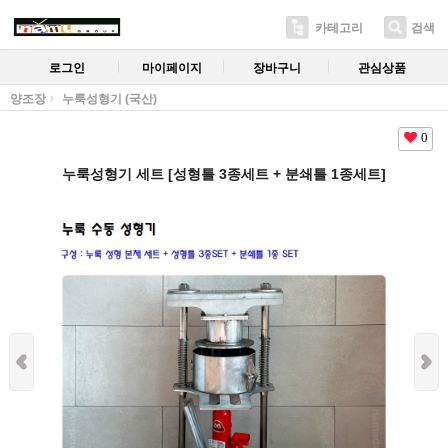
카테고리
검색
로그인
마이페이지
장바구니
관심상품
양조장
누룩성형기 (국산)
0
누룩성형기 세트 [성형틀 3종세트 + 분쇄틀 1종세트]