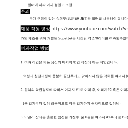
- 필터에 따라 여과 정밀도 조절
주의
두개 구멍이 있는 슈퍼젯(SUPER JET)용 필터를 사용해야 합니다
제품 작동 영상
https://www.youtube.com/watch?
와인 제조를 위해 개발된 Supet Jet은 시간당 약 270리터를 여과할수있
여과작업 방법
1. 여과 작업은 제품 생산의 마지막 병입 직전에 하는 작업입니다.
숙성과 침전과정이 충분히 끝난후에도 맑아지지 않은 액체를 여과지 (#1
2. 원액의 탁한정도에 따라서 여과지 #1로 여과 후, 여과지#2 혹은 여과
(큰 입자부터 걸러 최종적으로 작은 입자까지 순차적으로 걸러냄)
3. 막걸리 상태는 충분한 침전을 거친후 술 0들을 여과지 #1부터 순