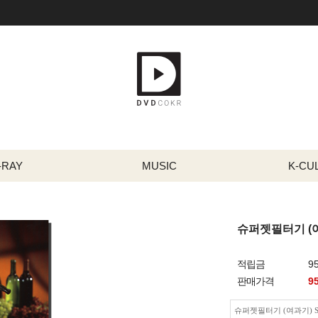
-RAY
MUSIC
K-CU
슈퍼젯필터기 (여과
적립금
9
판매가격
9
슈퍼젯필터기 (여과기) SUP