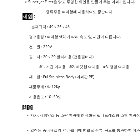
--> Super Jet Filter은 맑고 투명한 와인을 만들어 주는 여과기입니다.
증류주를 여과할때 사용하여도 좋습니다.
제원
:
본체규격 : 49 x 26 x 46
펌프용량 : 여과할 액체에 따라 속도 및 시간이 다릅니다.
전 원 : 220V
필 터 : 20 x 20 필터사용 (전용필터지)
#1. 거친 여과용 #2. 깨끗한 여과용 #3. 정밀 여과용
재 질 : Ful Stainless Body (여과판 PP)
제품무게 : 약 12Kg
사용온도 : 10~30도
활용
- 자가, 시험양조 등 소량 여과에 최적화된 필터프레스형 소형 여과
- 압착된
종이재질의 여과필터에 병렬로 주류, 음료를 통과하여 여과