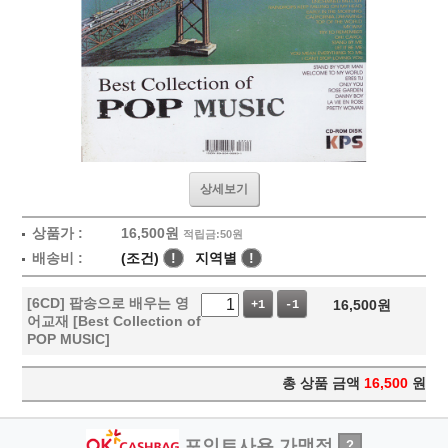
상세보기
상품가 :
16,500
원
적립금:50원
배송비 :
(조건)
!
지역별
!
[6CD] 팝송으로 배우는 영
16,500
원
+1
-1
어교재 [Best Collection of
POP MUSIC]
총 상품 금액
16,500
원
포인트사용 가맹점
?