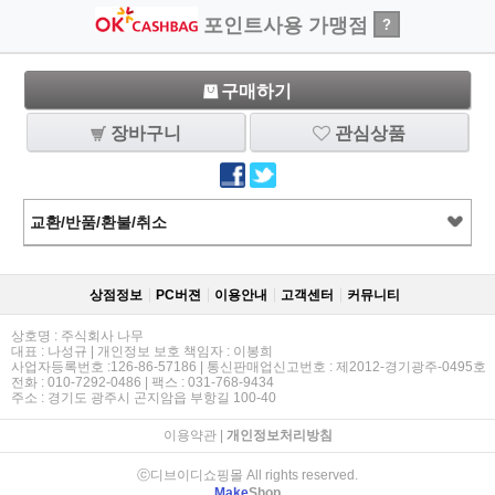
포인트사용 가맹점
?
구매하기
장바구니
관심상품
교환/반품/환불/취소
상점정보
PC버젼
이용안내
고객센터
커뮤니티
상호명 : 주식회사 나무
대표 : 나성규 | 개인정보 보호 책임자 : 이봉희
사업자등록번호 :126-86-57186 | 통신판매업신고번호 : 제2012-경기광주-0495호
전화 : 010-7292-0486 | 팩스 : 031-768-9434
주소 : 경기도 광주시 곤지암읍 부항길 100-40
이용약관
|
개인정보처리방침
ⓒ디브이디쇼핑몰 All rights reserved.
Make
Shop