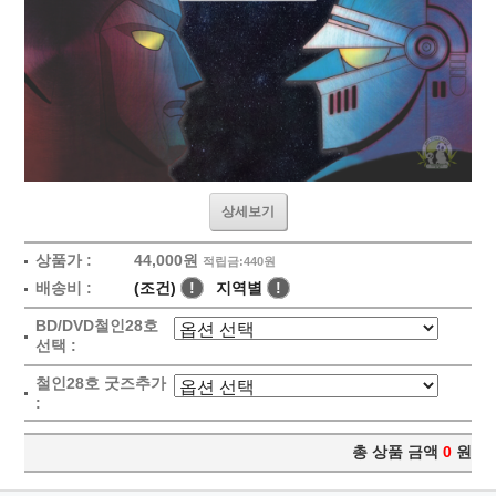
상세보기
상품가 :
44,000원
적립금:440원
배송비 :
(조건)
!
지역별
!
BD/DVD철인28호
선택 :
철인28호 굿즈추가
:
총 상품 금액
0
원