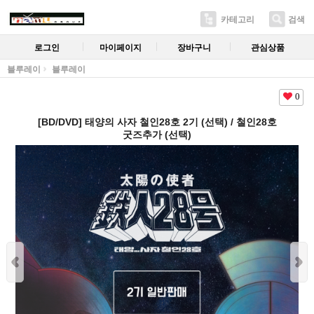
카테고리
검색
로그인
마이페이지
장바구니
관심상품
블루레이
블루레이
0
[BD/DVD] 태양의 사자 철인28호 2기 (선택) / 철인28호
굿즈추가 (선택)