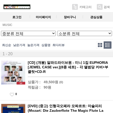
카테고리
검색
로그인
마이페이지
장바구니
관심상품
MUSIC
최신순
낮은가격
높은가격
상품명
최다리뷰
1 - 20
[CD] (개봉) 알파드라이브원 - 미니 1집 EUPHORIA
[JEWEL CASE ver.](8종 세트) - 각 앨범당 커버+부
클릿+CD-R
상품가 :
49,500원
(0)
적립금 :
90원
0
[DVD] (중고) 인형극오페라 모짜르트: 마술피리
(Mozart: Die Zauberflote The Magic Flute La