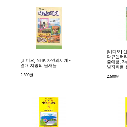
[비디오] 
다큐멘터리
[비디오] NHK 자연의세계 -
출애굽, 3
열대 지방의 물새들
발자취를 찾
2,500원
2,500원