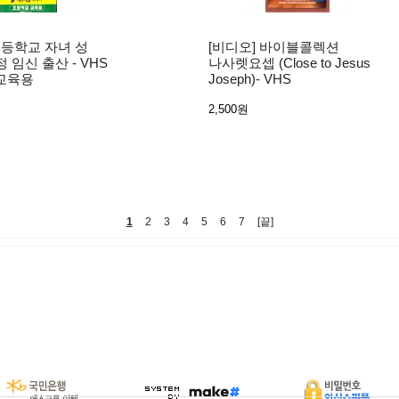
초등학교 자녀 성
[비디오] 바이블콜렉션
정 임신 출산 - VHS
나사렛요셉 (Close to Jesus
교육용
Joseph)- VHS
2,500원
1
2
3
4
5
6
7
[끝]