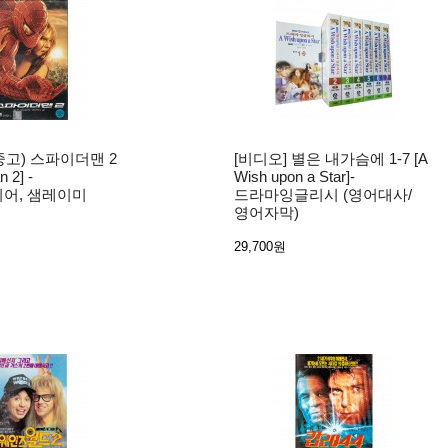
(중고) 스파이더맨 2
[비디오] 별은 내가슴에 1-7 [A
n 2] -
Wish upon a Star]-
어, 샘레이미
드라마잉글리시 (영어대사/
영어자막)
29,700원