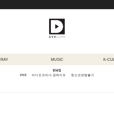
-RAY
MUSIC
K-CU
VHS
VHS
비디오크리너.공테이프
청소년관람불가