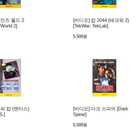
웨인즈 월드 2
[비디오] 캅 2044 (테크워 2)
World 2]
[TekWar: TekLab]
5,500원
슈퍼 캅 (맨티스)
[비디오] 다크 스피어 [Dark
S.]
Spear]
5,500원