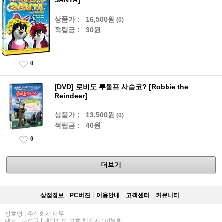
상품가 :
16,500원
(0)
적립금 :
30원
0
[DVD] 로비도 루돌프 사슴코? [Robbie the
Reindeer]
상품가 :
13,500원
(0)
적립금 :
40원
0
더보기
상점정보
PC버젼
이용안내
고객센터
커뮤니티
상호명 : 주식회사 나무
대표 : 나성규 | 개인정보 보호 책임자 : 이봉희