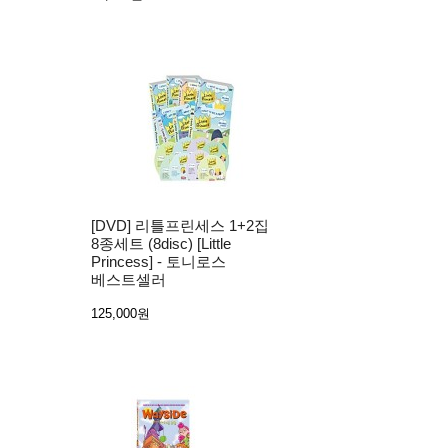
[DVD] 리틀프린세스 1+2집
8종세트 (8disc) [Little
Princess] - 토니로스
베스트셀러
125,000원