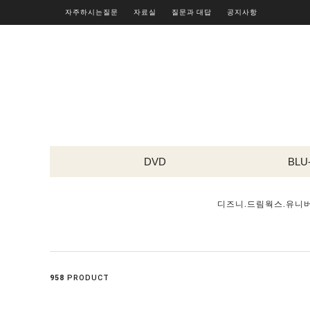
자주하시는질문
자료실
질문과 대답
공지사항
DVD
BLU
디즈니.드림웍스.유니
958
PRODUCT