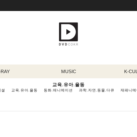
-RAY
MUSIC
K-CU
교육.유아.율동
버셜
교육.유아.율동
동화.애니메이션
과학.자연.동물.다큐
재패니메