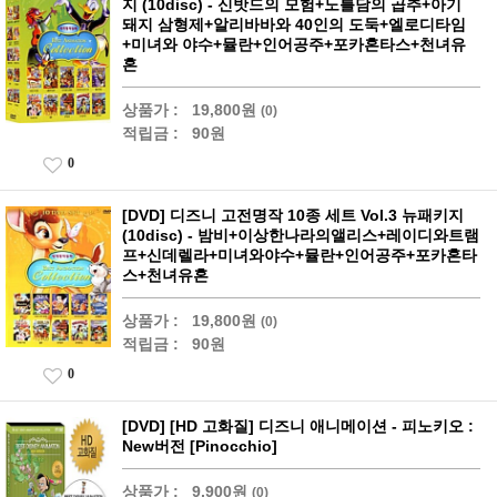
지 (10disc) - 신밧드의 모험+노틀담의 곱추+아기
돼지 삼형제+알리바바와 40인의 도둑+엘로디타임
+미녀와 야수+뮬란+인어공주+포카혼타스+천녀유
혼
상품가 :
19,800원
(0)
적립금 :
90원
0
[DVD] 디즈니 고전명작 10종 세트 Vol.3 뉴패키지
(10disc) - 밤비+이상한나라의앨리스+레이디와트램
프+신데렐라+미녀와야수+뮬란+인어공주+포카혼타
스+천녀유혼
상품가 :
19,800원
(0)
적립금 :
90원
0
[DVD] [HD 고화질] 디즈니 애니메이션 - 피노키오 :
New버전 [Pinocchio]
상품가 :
9,900원
(0)