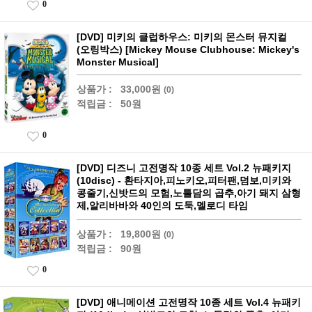
0
[DVD] 미키의 클럽하우스: 미키의 몬스터 뮤지컬
(오링박스) [Mickey Mouse Clubhouse: Mickey's
Monster Musical]
상품가 :
33,000원
(0)
적립금 :
50원
0
[DVD] 디즈니 고전명작 10종 세트 Vol.2 뉴패키지
(10disc) - 환타지아,피노키오,피터팬,덤보,미키와
콩줄기,신밧드의 모험,노틀담의 곱추,아기 돼지 삼형
제,알리바바와 40인의 도둑,멜로디 타임
상품가 :
19,800원
(0)
적립금 :
90원
0
[DVD] 애니메이션 고전명작 10종 세트 Vol.4 뉴패키