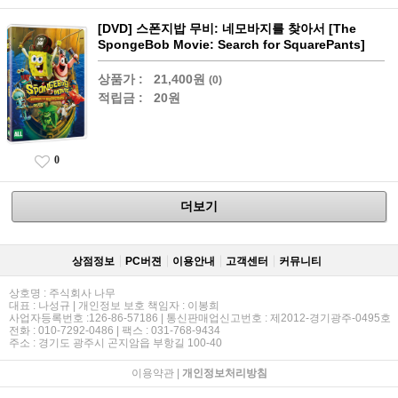
[DVD] 스폰지밥 무비: 네모바지를 찾아서 [The
SpongeBob Movie: Search for SquarePants]
상품가 :
21,400원
(0)
적립금 :
20원
0
더보기
상점정보
PC버젼
이용안내
고객센터
커뮤니티
상호명 : 주식회사 나무
대표 : 나성규 | 개인정보 보호 책임자 : 이봉희
사업자등록번호 :126-86-57186 | 통신판매업신고번호 : 제2012-경기광주-0495호
전화 : 010-7292-0486 | 팩스 : 031-768-9434
주소 : 경기도 광주시 곤지암읍 부항길 100-40
이용약관
|
개인정보처리방침