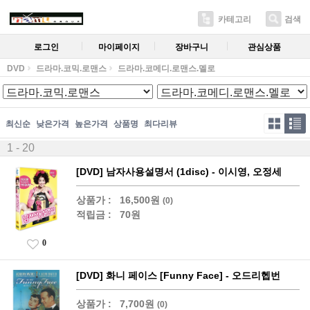
카테고리
검색
로그인
마이페이지
장바구니
관심상품
DVD
드라마.코믹.로맨스
드라마.코메디.로맨스.멜로
최신순
낮은가격
높은가격
상품명
최다리뷰
1 - 20
[DVD] 남자사용설명서 (1disc) - 이시영, 오정세
상품가 :
16,500원
(0)
적립금 :
70원
0
[DVD] 화니 페이스 [Funny Face] - 오드리헵번
상품가 :
7,700원
(0)