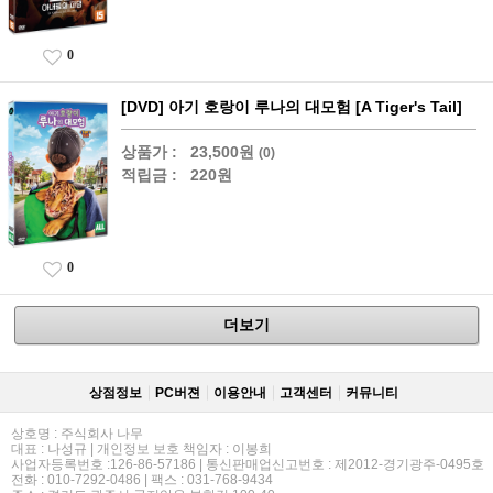
0
[DVD] 아기 호랑이 루나의 대모험 [A Tiger's Tail]
상품가 :
23,500원
(0)
적립금 :
220원
0
더보기
상점정보
PC버젼
이용안내
고객센터
커뮤니티
상호명 : 주식회사 나무
대표 : 나성규 | 개인정보 보호 책임자 : 이봉희
사업자등록번호 :126-86-57186 | 통신판매업신고번호 : 제2012-경기광주-0495호
전화 : 010-7292-0486 | 팩스 : 031-768-9434