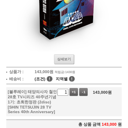
상세보기
상품가 :
143,000
원
적립금:1430원
배송비 :
(조건)
!
지역별
!
[블루레이] 태양의사자 철인
143,000
원
+1
-1
28호 TV시리즈 40주년기념
1기: 초회한정판 (2disc)
[SHIN TETSUJIN 28 TV
Series 40th Anniversary]
총 상품 금액
143,000
원