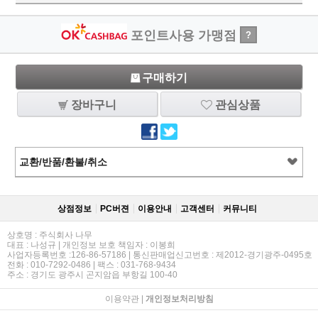
포인트사용 가맹점
?
구매하기
장바구니
관심상품
교환/반품/환불/취소
상점정보
PC버젼
이용안내
고객센터
커뮤니티
상호명 : 주식회사 나무
대표 : 나성규 | 개인정보 보호 책임자 : 이봉희
사업자등록번호 :126-86-57186 | 통신판매업신고번호 : 제2012-경기광주-0495호
전화 : 010-7292-0486 | 팩스 : 031-768-9434
주소 : 경기도 광주시 곤지암읍 부항길 100-40
이용약관
|
개인정보처리방침