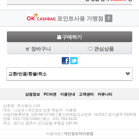
포인트사용 가맹점
?
구매하기
장바구니
관심상품
교환/반품/환불/취소
상점정보
PC버젼
이용안내
고객센터
커뮤니티
상호명 : 주식회사 나무
대표 : 나성규 | 개인정보 보호 책임자 : 이봉희
사업자등록번호 :126-86-57186 | 통신판매업신고번호 : 제2012-경기광주-0495호
전화 : 010-7292-0486 | 팩스 : 031-768-9434
주소 : 경기도 광주시 곤지암읍 부항길 100-40
이용약관
|
개인정보처리방침