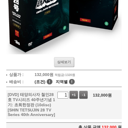
상세보기
상품가 :
132,000
원
적립금:1320원
배송비 :
(조건)
!
지역별
!
[DVD] 태양의사자 철인28
132,000
원
+1
-1
호 TV시리즈 40주년기념 1
기: 초회한정판 (10disc)
[SHIN TETSUJIN 28 TV
Series 40th Anniversary]
총 상품 금액
132,000
원