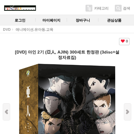
카테고리
검색
로그인
마이페이지
장바구니
관심상품
DVD
애니메이션.유아동.교육
0
[DVD] 아인 2기 (亞人, AJIN) 300세트 한정판 (3disc+설
정자료집)