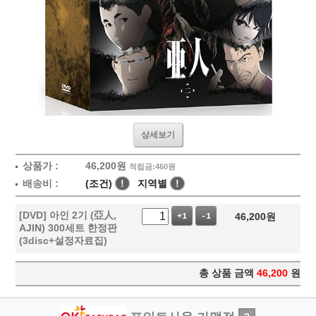
상세보기
상품가 :
46,200
원
적립금:460원
배송비 :
(조건)
!
지역별
!
[DVD] 아인 2기 (亞人,
46,200
원
+1
-1
AJIN) 300세트 한정판
(3disc+설정자료집)
총 상품 금액
46,200
원