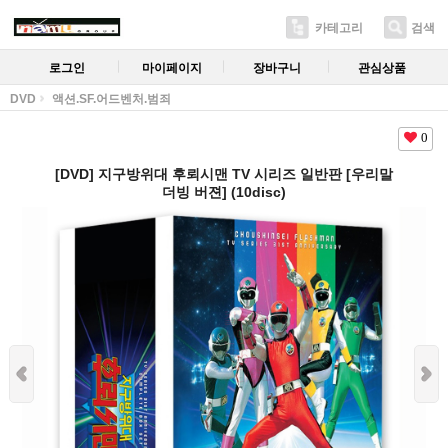
카테고리
검색
로그인
마이페이지
장바구니
관심상품
DVD
액션.SF.어드벤처.범죄
0
[DVD] 지구방위대 후뢰시맨 TV 시리즈 일반판 [우리말
더빙 버젼] (10disc)