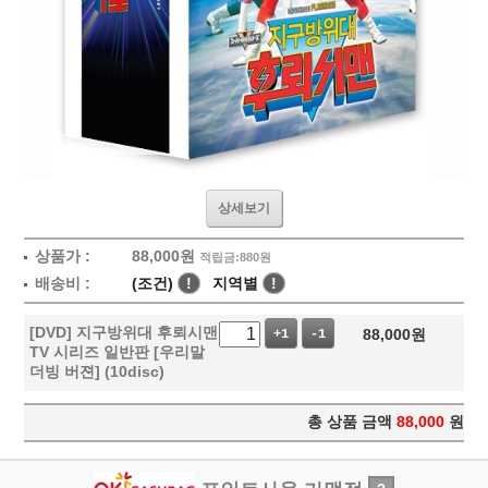
상세보기
상품가 :
88,000
원
적립금:880원
배송비 :
(조건)
!
지역별
!
[DVD] 지구방위대 후뢰시맨
88,000
원
+1
-1
TV 시리즈 일반판 [우리말
더빙 버젼] (10disc)
총 상품 금액
88,000
원