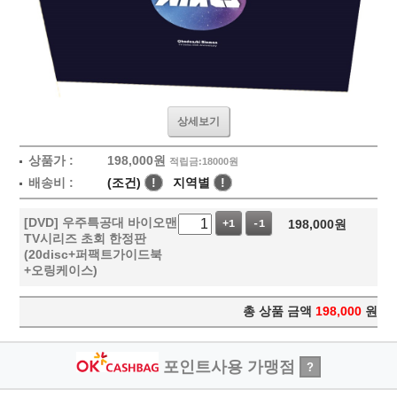
상세보기
상품가 :
198,000
원
적립금:18000원
배송비 :
(조건)
!
지역별
!
[DVD] 우주특공대 바이오맨
198,000
원
+1
-1
TV시리즈 초회 한정판
(20disc+퍼팩트가이드북
+오링케이스)
총 상품 금액
198,000
원
포인트사용 가맹점
?