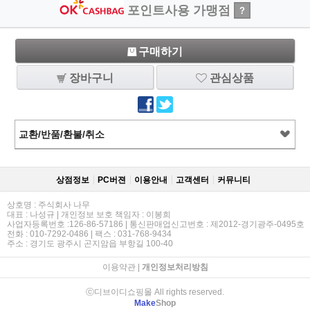
포인트사용 가맹점
?
구매하기
장바구니
관심상품
교환/반품/환불/취소
상점정보
PC버젼
이용안내
고객센터
커뮤니티
상호명 : 주식회사 나무
대표 : 나성규 | 개인정보 보호 책임자 : 이봉희
사업자등록번호 :126-86-57186 | 통신판매업신고번호 : 제2012-경기광주-0495호
전화 : 010-7292-0486 | 팩스 : 031-768-9434
주소 : 경기도 광주시 곤지암읍 부항길 100-40
이용약관
|
개인정보처리방침
ⓒ디브이디쇼핑몰 All rights reserved.
Make
Shop