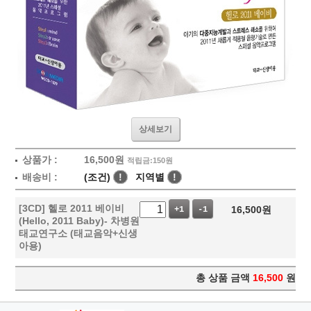
상세보기
상품가 :
16,500
원
적립금:150원
배송비 :
(조건)
!
지역별
!
[3CD] 헬로 2011 베이비
16,500
원
+1
-1
(Hello, 2011 Baby)- 차병원
태교연구소 (태교음악+신생
아용)
총 상품 금액
16,500
원