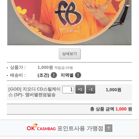
상세보기
상품가 :
1,000
원
적립금:10원
배송비 :
(조건)
!
지역별
!
[GOD] 지오디 CD스틸케이
1,000
원
+1
-1
스 (5P)- 멤버별랜덤발송
총 상품 금액
1,000
원
포인트사용 가맹점
?