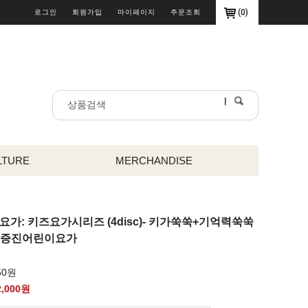
(
0
)
로그인
회원가입
마이페이지
주문조회
LTURE
MERCHANDISE
링요가: 키즈요가시리즈 (4disc)- 키가쑥쑥+기억력쑥쑥
력증진어린이요가
50원
2,000
원