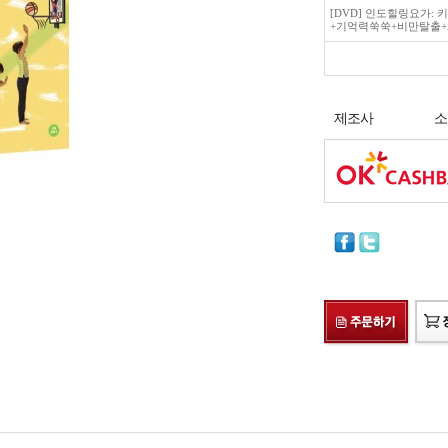
[DVD] 인도힐링요가: 키
+기억력쑥쑥+비만탈출
제조사
소