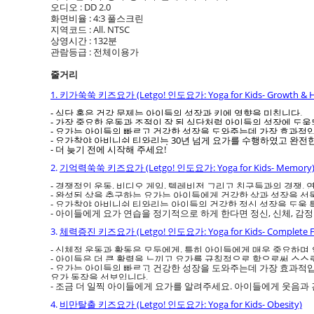
오디오 : DD 2.0
화면비율 : 4:3 풀스크린
지역코드 : All. NTSC
상영시간 : 132분
관람등급 : 전체이용가
줄거리
1.
키가쑥쑥 키즈요가 (Letgo! 인도요가: Yoga for Kids- Growth & H
- 식단 혹은 건강 문제는 아이들의 성장과 키에 영향을 미칩니다.
- 가장 중요한 운동과 조절이 잘 된 식단처럼 아이들의 성장에 도움
- 요가는 아이들의 빠르고 건강한 성장을 도와주는데 가장 효과적
- 요가찰야 아비니쉬 티와리는 30년 넘게 요가를 수행하였고 완전
- 더 늦기 전에 시작해 주세요!
2.
기억력쑥쑥 키즈요가 (Letgo! 인도요가: Yoga for Kids- Memory
- 경쟁적인 운동, 비디오 게임, 텔레비전 그리고 친구들과의 경쟁.
- 완성된 삶을 추구하는 요가는 아이들에게 건강한 삶과 성장을 선
- 요가찰야 아비니쉬 티와리는 아이들의 건강한 정신 성장을 도울 
- 아이들에게 요가 연습을 정기적으로 하게 한다면 정신, 신체, 감정
3.
체력증진 키즈요가 (Letgo! 인도요가: Yoga for Kids- Complete Fi
- 신체적 운동과 활동은 모두에게, 특히 아이들에게 매우 중요하
- 아이들은 더 큰 활력을 느끼고 요가를 규칙적으로 함으로써 스스로
- 요가는 아이들의 빠르고 건강한 성장을 도와주는데 가장 효과적
요가 동작을 선보입니다.
- 조금 더 일찍 아이들에게 요가를 알려주세요. 아이들에게 웃음
4.
비만탈출 키즈요가 (Letgo! 인도요가: Yoga for Kids- Obesity)