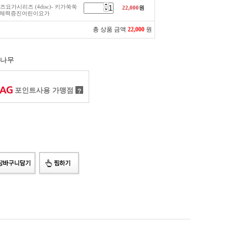
즈요가시리즈 (4disc)- 키가쑥쑥
22,000
원
+체력증진어린이요가
총 상품 금액
22,000
원
나무
포인트사용 가맹점
?