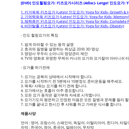
[DVD] 인도힐링요가: 키즈요가시리즈 (4disc)- Letgo! 인도요가: Yog
1.
키가쑥쑥 키즈요가 (Letgo! 인도요가: Yoga for Kids- Growth & H
2. 기억력쑥쑥 키즈요가 (Letgo! 인도요가: Yoga for Kids- Memory
3. 체력증진 키즈요가 (Letgo! 인도요가: Yoga for Kids- Complete Fi
4. 비만탈출 키즈요가 (Letgo! 인도요가: Yoga for Kids- Obesity)
- 인도 힐링요가의 특징
1. 쉽게 따라할 수 있는 동작 설명
2. 효과와 질병을 설명하는 최상급 2D와 3D 영상
3. 영양사 무두리 소마니의 영양관리 제안
4. TV와 영화로 유명한 무케쉬 카나의 요가와 요가찰야 아비니쉬 
- 요가를 하기전에
1. 요가는 공복의 상태에서 시작해야 합니다.
2. 요가를 시작하기 전 5분에서 10분정도 준비운동을 해주세요.
3. 목욕/ 샤워는 요가를 하기 전에 합니다.
4. 요가에서는 호흡이 아주 중요합니다.
5. 모든 요가 동작은 결가부좌 자세로 시작합니다.
6. 요가기도의 평온하고 안정된 마음은 모든 질병과 문제를 멀리 할
7. 요가를 끝내고 한시간 후 샤워를 하고 가벼운 식사를 합니다.
제품사양
언어 : 영어, 프랑스어, 스페인어, 독일어, 이탈리아어, 힌디어, 타밀
자막 : 한국어, 영어, 중국어, 말레이어, 무자막