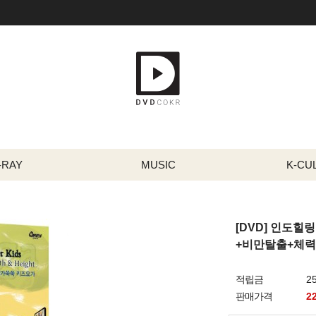
-RAY
MUSIC
K-CU
[DVD] 인도힐
+비만탈출+체
적립금
2
판매가격
2