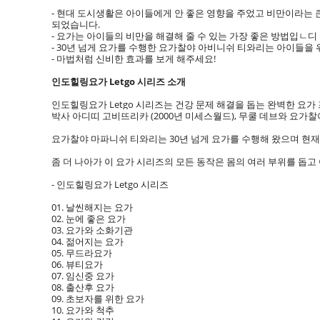
- 현대 도시생활은 아이들에게 안 좋은 영향을 주었고 비만이라는
되었습니다.
- 요가는 아이들의 비만을 해결해 줄 수 있는 가장 좋은 방법입ㄴ
- 30년 넘게 요가를 수행한 요가찰야 아비니쉬 티와리는 아이들을
- 마법처럼 신비한 효과를 보게 해주세요!
인도힐링요가 Letgo 시리즈 소개
인도힐링요가 Letgo 시리즈는 건강 문제 해결을 돕는 완벽한 요가
박사 아디띠 고비뜨리카 (2000년 미세스월드), 무쿨 데브와 요
요가찰야 마파니쉬 티와리는 30년 넘게 요가를 수행해 왔으며 현
좀 더 나아가 이 요가 시리즈의 모든 동작은 몸의 여러 부위를 돕
- 인도힐링요가 Letgo 시리즈
01. 날씬해지는 요가
02. 눈에 좋은 요가
03. 요가와 소화기관
04. 젊어지는 요가
05. 무드라요가
06. 뷰티요가
07. 임신중 요가
08. 출산후 요가
09. 초보자를 위한 요가
10. 요가와 척추