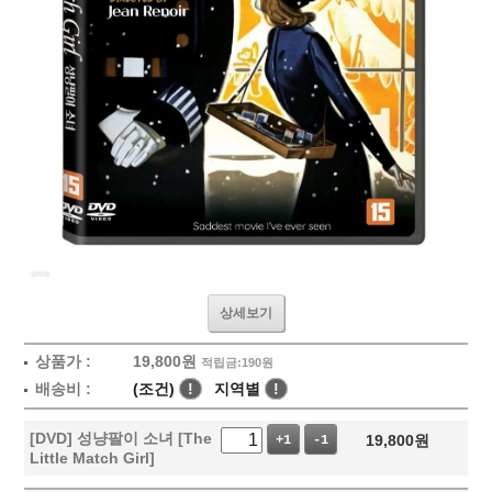
상세보기
상품가 :
19,800
원
적립금:190원
배송비 :
(조건)
!
지역별
!
[DVD] 성냥팔이 소녀 [The
19,800
원
+1
-1
Little Match Girl]