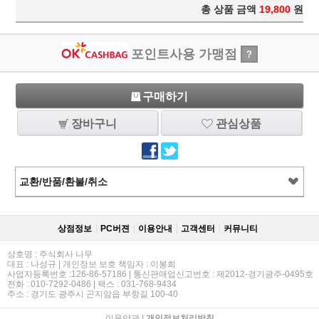
총 상품 금액
19,800
원
포인트사용 가맹점
?
구매하기
장바구니
관심상품
교환/반품/환불/취소
상점정보
PC버젼
이용안내
고객센터
커뮤니티
상호명 : 주식회사 나무
대표 : 나성규 | 개인정보 보호 책임자 : 이봉희
사업자등록번호 :126-86-57186 | 통신판매업신고번호 : 제2012-경기광주-0495호
전화 : 010-7292-0486 | 팩스 : 031-768-9434
주소 : 경기도 광주시 곤지암읍 부항길 100-40
이용약관
|
개인정보처리방침