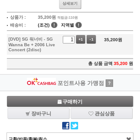
상세보기
상품가 :
35,200
원
적립금:110원
배송비 :
(조건)
!
지역별
!
[DVD] SG 워너비 - SG
35,200
원
+1
-1
Wanna Be + 2006 Live
Concert (2disc)
총 상품 금액
35,200
원
포인트사용 가맹점
?
구매하기
장바구니
관심상품
교환/반품/환불/취소