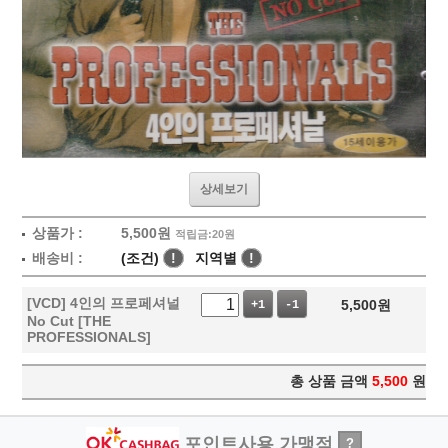
상세보기
상품가 :
5,500
원
적립금:20원
배송비 :
(조건)
!
지역별
!
[VCD] 4인의 프로페셔널
5,500
원
+1
-1
No Cut [THE
PROFESSIONALS]
총 상품 금액
5,500
원
포인트사용 가맹점
?