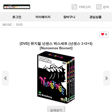
카테고리
검색
로그인
마이페이지
장바구니
관심상품
MUSIC
DVD
0
[DVD] 뮤지컬 넌센스 박스세트 (넌센스 1+2+3)
[Nunsense Boxset]
상세보기