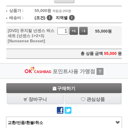
상품가 :
55,000
원
적립금:250원
배송비 :
(조건)
!
지역별
!
[DVD] 뮤지컬 넌센스 박스
55,000
원
+1
-1
세트 (넌센스 1+2+3)
[Nunsense Boxset]
총 상품 금액
55,000
원
포인트사용 가맹점
?
구매하기
장바구니
관심상품
교환/반품/환불/취소